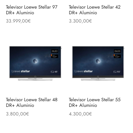
discos
orios en Informática
ridad
Televisor Loewe Stellar 97
Televisor Loewe Stellar 42
DR+ Aluminio
DR+ Aluminio
ores CD
33.999,00
€
3.300,00
€
iroom
os
oofers
sorios Equipos de Sonido
Televisor Loewe Stellar 48
Televisor Loewe Stellar 55
DR+ Aluminio
DR+ Aluminio
3.800,00
€
4.300,00
€