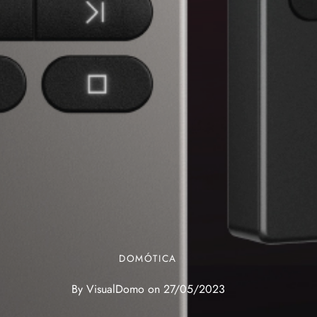
DOMÓTICA
By
VisualDomo
on
27/05/2023