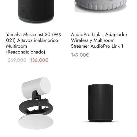
Yamaha Musiccast 20 (WX-
AudioPro Link 1 Adaptador
021) Altavoz inalámbrico
Wireless y Multiroom
Multiroom
Streamer AudioPro Link 1
(Reacondicionado)
149,00
€
El precio
El precio
269,00
€
136,00
€
original
actual es:
era:
136,00€.
269,00€.