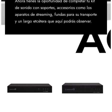
Ahora tienes la oportunidad de completar tu kit
discos
orios en Informática
ridad
de sonido con soportes, accesorios como los
aparatos de streaming, fundas para su transporte
ores CD
y un largo etcétera que aquí podrás observar.
iroom
os
oofers
sorios Equipos de Sonido