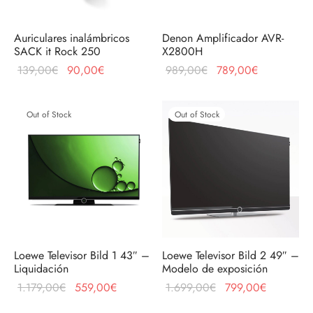
Auriculares inalámbricos
Denon Amplificador AVR-
SACK it Rock 250
X2800H
El precio
El
El precio
El precio
139,00
€
90,00
€
989,00
€
789,00
€
original
precio
original
actual es:
era:
actual
era:
789,00€.
Out of Stock
Out of Stock
139,00€.
es:
989,00€.
90,00€.
Loewe Televisor Bild 1 43″ –
Loewe Televisor Bild 2 49″ –
Liquidación
Modelo de exposición
El precio
El precio
El precio
El precio
1.179,00
€
559,00
€
1.699,00
€
799,00
€
original
actual es:
original
actual es: