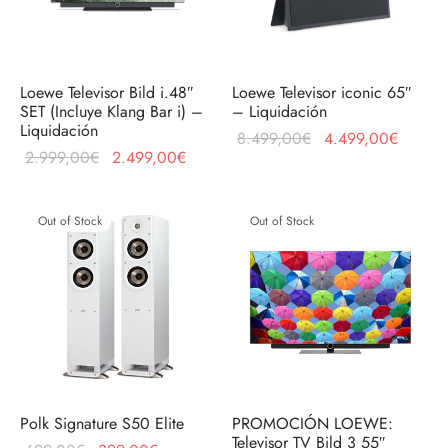
Loewe Televisor Bild i.48″
Loewe Televisor iconic 65″
SET (Incluye Klang Bar i) –
– Liquidación
Liquidación
El precio
El prec
8.499,00
€
4.499,00
€
El precio
El precio
2.999,00
€
2.499,00
€
original
actual 
original
actual es:
era:
4.499,
era:
2.499,00€.
8.499,00€.
Out of Stock
Out of Stock
2.999,00€.
Polk Signature S50 Elite
PROMOCIÓN LOEWE:
Televisor TV Bild 3 55″