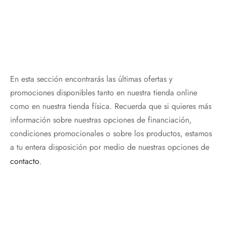
discos
orios en Informática
ridad
ores CD
iroom
En esta sección encontrarás las últimas ofertas y
os
promociones disponibles tanto en nuestra tienda online
como en nuestra tienda física. Recuerda que si quieres más
oofers
información sobre nuestras opciones de financiación,
sorios Equipos de Sonido
condiciones promocionales o sobre los productos, estamos
a tu entera disposición por medio de nuestras opciones de
contacto
.