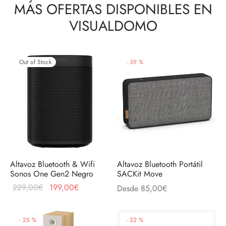
MÁS OFERTAS DISPONIBLES EN
VISUALDOMO
Out of Stock
-
39
%
Altavoz Bluetooth & Wifi
Altavoz Bluetooth Portátil
Sonos One Gen2 Negro
SACKit Move
El precio
El precio
229,00
€
199,00
€
Desde
85,00
€
original
actual
era:
es:
-
25
%
-
22
%
229,00€.
199,00€.