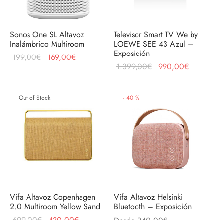
Sonos One SL Altavoz
Televisor Smart TV We by
Inalámbrico Multiroom
LOEWE SEE 43 Azul –
Exposición
El precio
El precio
199,00
€
169,00
€
El precio
El precio
1.399,00
€
990,00
€
original
actual
original
actual es
era:
es:
era:
990,00€
199,00€.
169,00€.
Out of Stock
-
40
%
1.399,00€.
Vifa Altavoz Copenhagen
Vifa Altavoz Helsinki
2.0 Multiroom Yellow Sand
Bluetooth – Exposición
El precio
El precio
699,00
€
420,00
€