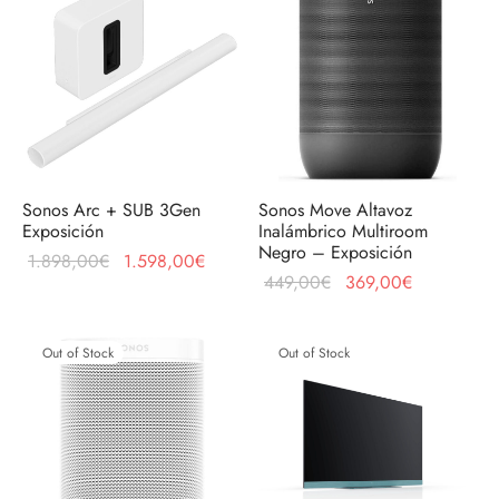
Sonos Arc + SUB 3Gen
Sonos Move Altavoz
Exposición
Inalámbrico Multiroom
Negro – Exposición
El precio
El precio
1.898,00
€
1.598,00
€
El precio
El precio
449,00
€
369,00
€
original
actual es:
original
actual es:
era:
1.598,00€.
era:
369,00€.
1.898,00€.
Out of Stock
Out of Stock
449,00€.