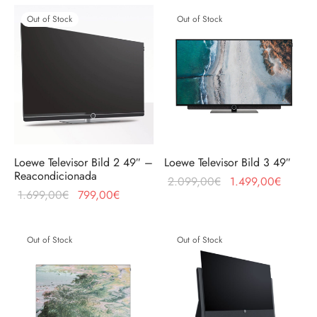
era:
559,00€.
era:
799,00€.
Out of Stock
Out of Stock
1.179,00€.
1.699,00€.
Loewe Televisor Bild 2 49″ –
Loewe Televisor Bild 3 49″
Reacondicionada
El precio
El prec
2.099,00
€
1.499,00
€
El precio
El precio
1.699,00
€
799,00
€
original
actual 
original
actual es:
era:
1.499,
era:
799,00€.
2.099,00€.
Out of Stock
Out of Stock
1.699,00€.