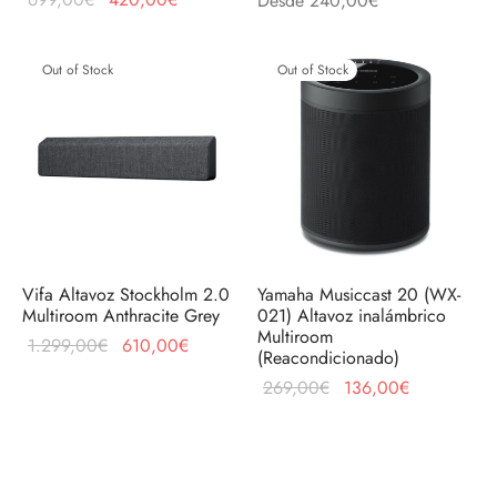
Desde
240,00
€
original
actual es:
era:
420,00€.
Out of Stock
Out of Stock
699,00€.
Vifa Altavoz Stockholm 2.0
Yamaha Musiccast 20 (WX-
Multiroom Anthracite Grey
021) Altavoz inalámbrico
Multiroom
El precio
El precio
1.299,00
€
610,00
€
(Reacondicionado)
original
actual es:
El precio
El precio
269,00
€
136,00
€
era:
610,00€.
original
actual es:
1.299,00€.
era:
136,00€.
269,00€.