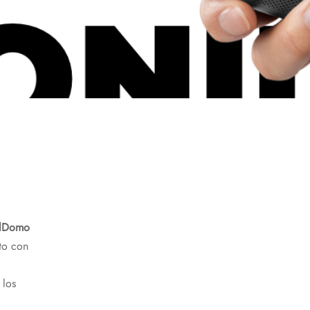
alDomo
to con
 los