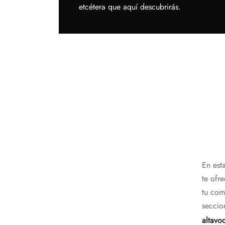
etcétera que aquí descubrirás.
En est
te ofr
tu com
seccio
altavo