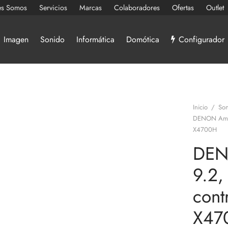
es Somos
Servicios
Marcas
Colaboradores
Ofertas
Outlet
Imagen
Sonido
Informática
Domótica
Configurador
Inicio
/
Son
DENON Ampli
X4700H
DEN
9.2,
cont
X47