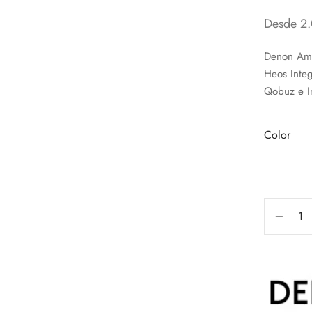
Desde
2
Denon Amp
Heos Integ
Qobuz e I
Color