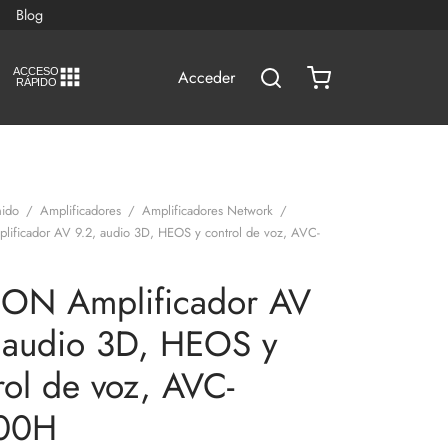
Blog
A
C
CESO
Acceder
RÁPIDO
ido
/
Amplificadores
/
Amplificadores Network
/
ficador AV 9.2, audio 3D, HEOS y control de voz, AVC-
ON Amplificador AV
 audio 3D, HEOS y
rol de voz, AVC-
00H