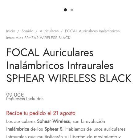
discos
orios en Informática
ridad
ores CD
Inicio
/
Sonido
/
Auriculares
/
FOCAL Auriculares Inalámbricos
iroom
Intraurales SPHEAR WIRELESS BLACK
FOCAL Auriculares
os
Inalámbricos Intraurales
oofers
SPHEAR WIRELESS BLACK
sorios Equipos de Sonido
99,00
€
Impuestos Incluidos
Recibe tu pedido el 21 agosto
Los auriculares
Sphear Wireless
, son la evolución
inalámbrica
de los
Sphear S
. Hablamos de unos auriculares
intraurales que multiplicarán su libertad de movimiento y