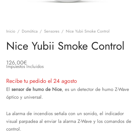
discos
orios en Informática
ridad
ores CD
Inicio
/
Domótica
/
Sensores
/
Nice Yubii Smoke Control
iroom
Nice Yubii Smoke Control
os
126,00
€
oofers
Impuestos Incluidos
Recibe tu pedido el 24 agosto
sorios Equipos de Sonido
El
sensor de humo de Nice
, es un detector de humo Z-Wave
óptico y universal.
La alarma de incendios señala con un sonido, el indicador
visual parpadea al enviar la alarma Z-Wave y los comandos de
control.