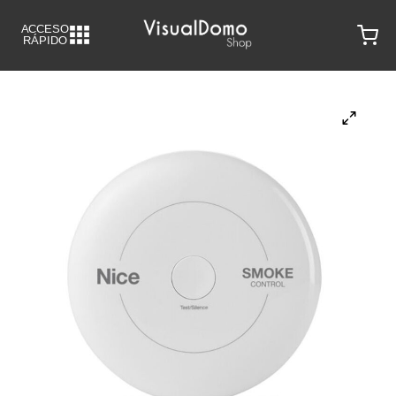
A
C
CESO
RÁPIDO
Back
Back
Back
Back
GEN
IDO
ORMÁTICA
ÓTICA
isiones
voces
rs
igure Su Instalación Domótica
ectores
ulares
ches
llas
ificadores
os de Acceso
rol 4