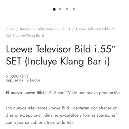
discos
orios en Informática
ridad
ores CD
Inicio
/
Imagen
/
Televisores
/
OLED
/
Loewe Televisor Bild i.55″
iroom
SET (Incluye Klang Bar i)
Loewe Televisor Bild i.55″
os
SET (Incluye Klang Bar i)
oofers
sorios Equipos de Sonido
3.399,00
€
Impuestos Incluidos
El nuevo Loewe Bild i.
El Smart TV de una nueva generación.
Los nuevos televisores Loewe Bild i destacan por ofrecer un
diseño excepcional, detalles exquisitos y formas suaves, así
como por su cubierta trasera de tela.