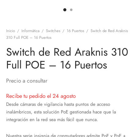
discos
orios en Informática
ridad
ores CD
Inicio
/
Informática
/
Switches
/
16 Puertos
/
Switch de Red Araknis
iroom
310 Full POE – 16 Puertos
Switch de Red Araknis 310
os
Full POE – 16 Puertos
oofers
sorios Equipos de Sonido
Precio a consultar
Recibe tu pedido el 24 agosto
Desde cámaras de vigilancia hasta puntos de acceso
inalámbricos, esta solución PoE gestionada hace que la
integración en la red sea más fácil que nunca.
Nuestra serie insignia de conmutadores admite PoE y PoE +