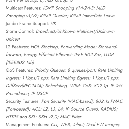
Ports Per Group: 8; Max Group: 8
Multicast Features:
IGMP Snooping v1/v2/v3; MLD
Snooping v1/v2; IGMP Querier; IGMP Immediate Leave
Jumbo Frame Support:
9K
Storm Control:
Broadcast/UnKnown Multi-cast/Unknown
Unicast
L2 Features:
HOL Blocking, Forwarding Mode: Store-and-
forward, Energy Efficient Ethernet: IEEE 802.3az, LLDP
(IEEE802.1ab)
QoS Features:
Priority Queues: 8 queues/port; Rate Limiting
Ingress: 1 Kbps/1 pps; Rate Limiting Egress: 1 Kbps/1 pps;
DiffServ(RFC2474); Scheduling: WRR; CoS: 802.1p, IP ToS
Precedence, IP DSCP
Security Features:
Port Security (MAC-based); 802.1x PNAC
(Port-based); ACL: L2, L3, L4; IP Source Guard; RADIUS;
HTTPS and SSL; SSH v2.0; MAC Filter
Management Features:
CLI, WEB, Telnet; Dual FW Images;