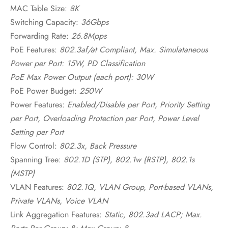
MAC Table Size:
8K
Switching Capacity:
36Gbps
Forwarding Rate:
26.8Mpps
PoE Features:
802.3af/at Compliant, Max. Simulataneous
Power per Port: 15W, PD Classification
PoE Max Power Output (each port): 30W
PoE Power Budget:
250W
Power Features:
Enabled/Disable per Port, Priority Setting
per Port, Overloading Protection per Port, Power Level
Setting per Port
Flow Control:
802.3x, Back Pressure
Spanning Tree:
802.1D (STP), 802.1w (RSTP), 802.1s
(MSTP)
VLAN Features:
802.1Q, VLAN Group, Port-based VLANs,
Private VLANs, Voice VLAN
Link Aggregation Features:
Static, 802.3ad LACP; Max.