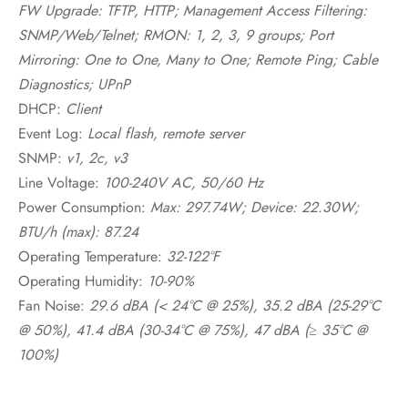
FW Upgrade: TFTP, HTTP; Management Access Filtering:
SNMP/Web/Telnet; RMON: 1, 2, 3, 9 groups; Port
Mirroring: One to One, Many to One; Remote Ping; Cable
Diagnostics; UPnP
DHCP:
Client
Event Log:
Local flash, remote server
SNMP:
v1, 2c, v3
Line Voltage:
100-240V AC, 50/60 Hz
Power Consumption:
Max: 297.74W; Device: 22.30W;
BTU/h (max): 87.24
Operating Temperature:
32-122°F
Operating Humidity:
10-90%
Fan Noise:
29.6 dBA (< 24°C @ 25%), 35.2 dBA (25-29°C
@ 50%), 41.4 dBA (30-34°C @ 75%), 47 dBA (≥ 35°C @
100%)