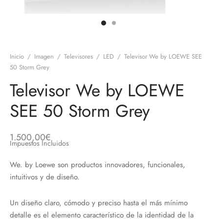
discos
orios en Informática
ridad
ores CD
iroom
Inicio
/
Imagen
/
Televisores
/
LED
/
Televisor We by LOEWE SEE
50 Storm Grey
os
Televisor We by LOEWE
oofers
SEE 50 Storm Grey
sorios Equipos de Sonido
1.500,00
€
Impuestos Incluidos
We. by Loewe son productos innovadores, funcionales,
intuitivos y de diseño.
Un diseño claro, cómodo y preciso hasta el más mínimo
detalle es el elemento característico de la identidad de la