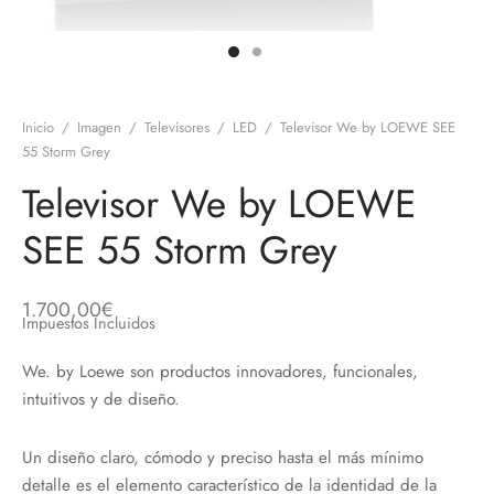
discos
orios en Informática
ridad
ores CD
iroom
Inicio
/
Imagen
/
Televisores
/
LED
/
Televisor We by LOEWE SEE
55 Storm Grey
os
Televisor We by LOEWE
oofers
SEE 55 Storm Grey
sorios Equipos de Sonido
1.700,00
€
Impuestos Incluidos
We. by Loewe son productos innovadores, funcionales,
intuitivos y de diseño.
Un diseño claro, cómodo y preciso hasta el más mínimo
detalle es el elemento característico de la identidad de la