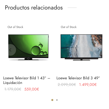
Productos relacionados
Out of Stock
Out of Stock
Loewe Televisor Bild 1 43″ –
Loewe Televisor Bild 3 49″
Liquidación
El precio
El prec
2.099,00
€
1.499,00
€
El precio
El precio
1.179,00
€
559,00
€
original
actual 
original
actual es:
era:
1.499,
era:
559,00€.
2.099,00€.
1.179,00€.