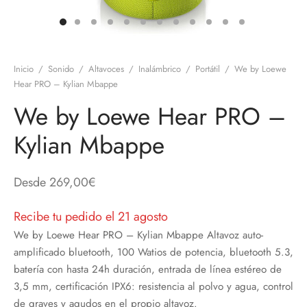
discos
orios en Informática
ridad
ores CD
Inicio
/
Sonido
/
Altavoces
/
Inalámbrico
/
Portátil
/
We by Loewe
iroom
Hear PRO – Kylian Mbappe
We by Loewe Hear PRO –
os
Kylian Mbappe
oofers
sorios Equipos de Sonido
Desde
269,00
€
Recibe tu pedido el 21 agosto
We by Loewe Hear PRO – Kylian Mbappe Altavoz auto-
amplificado bluetooth, 100 Watios de potencia, bluetooth 5.3,
batería con hasta 24h duración, entrada de línea estéreo de
3,5 mm, certificación IPX6: resistencia al polvo y agua, control
de graves y agudos en el propio altavoz.