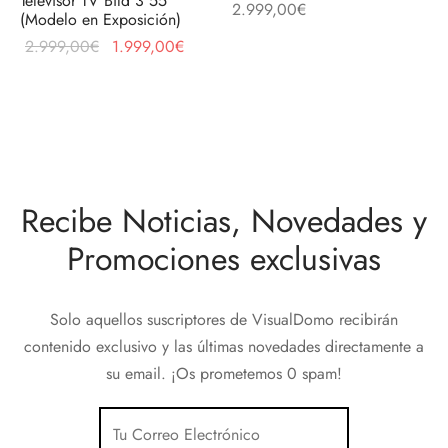
Televisor TV Bild 3 55″
2.999,00
€
discos
orios en Informática
ridad
(Modelo en Exposición)
El precio
El precio
2.999,00
€
1.999,00
€
ores CD
original
actual es:
era:
1.999,00€.
iroom
2.999,00€.
os
Recibe Noticias, Novedades y
oofers
Promociones exclusivas
sorios Equipos de Sonido
Solo aquellos suscriptores de VisualDomo recibirán
contenido exclusivo y las últimas novedades directamente a
su email. ¡Os prometemos 0 spam!