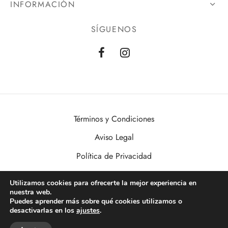
INFORMACIÓN
SÍGUENOS
Términos y Condiciones
Aviso Legal
Política de Privacidad
Política de Cookies
Utilizamos cookies para ofrecerte la mejor experiencia en
nuestra web.
VisualDomo | Imagen, Sonido, Informática, Domótica y Seguridad al
Puedes aprender más sobre qué cookies utilizamos o
alcance de todos. Desde Valencia a toda España.
desactivarlas en los
ajustes
.