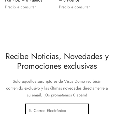
Full POE – 8 Puertos
– 8 Puertos
discos
orios en Informática
ridad
Precio a consultar
Precio a consultar
ores CD
iroom
os
Recibe Noticias, Novedades y
oofers
Promociones exclusivas
sorios Equipos de Sonido
Solo aquellos suscriptores de VisualDomo recibirán
contenido exclusivo y las últimas novedades directamente a
su email. ¡Os prometemos 0 spam!