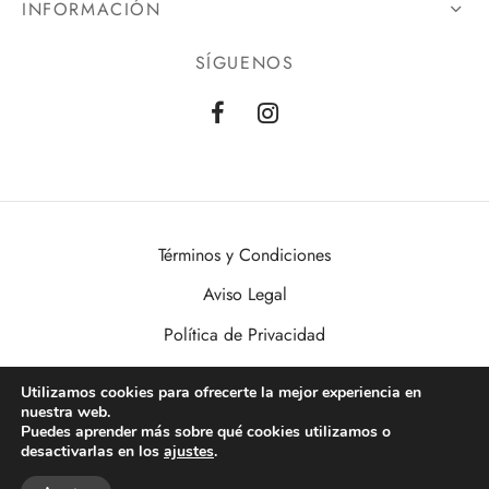
INFORMACIÓN
SÍGUENOS
Términos y Condiciones
Aviso Legal
Política de Privacidad
Política de Cookies
Utilizamos cookies para ofrecerte la mejor experiencia en
nuestra web.
VisualDomo | Imagen, Sonido, Informática, Domótica y Seguridad al
Puedes aprender más sobre qué cookies utilizamos o
alcance de todos. Desde Valencia a toda España.
desactivarlas en los
ajustes
.