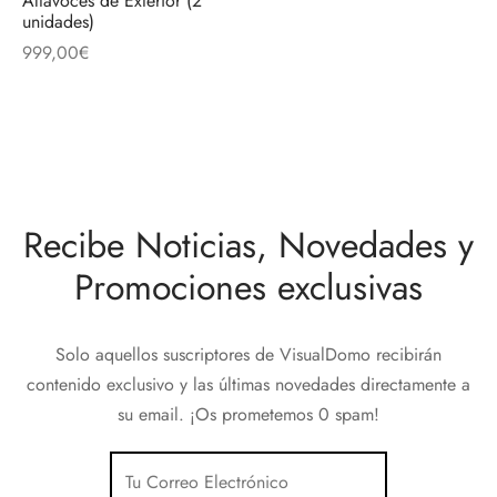
Altavoces de Exterior (2
discos
orios en Informática
ridad
unidades)
999,00
€
ores CD
iroom
os
Recibe Noticias, Novedades y
oofers
Promociones exclusivas
sorios Equipos de Sonido
Solo aquellos suscriptores de VisualDomo recibirán
contenido exclusivo y las últimas novedades directamente a
su email. ¡Os prometemos 0 spam!