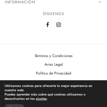
INFORMACIÓN
SÍGUENOS
Términos y Condiciones
Aviso Legal
Política de Privacidad
Política de Cookies
Utilizamos cookies para ofrecerte la mejor experiencia en
nuestra web.
VisualDomo | Imagen, Sonido, Informática, Domótica y Seguridad al
Puedes aprender más sobre qué cookies utilizamos o
alcance de todos. Desde Valencia a toda España.
desactivarlas en los
ajustes
.