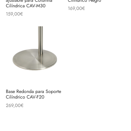
ajustable para Columna
Cilíndrico Negro
discos
orios en Informática
ridad
Cilíndrica CAV-M30
169,00
€
159,00
€
ores CD
iroom
os
oofers
sorios Equipos de Sonido
Base Redonda para Soporte
Cilíndrico CAV-F20
269,00
€