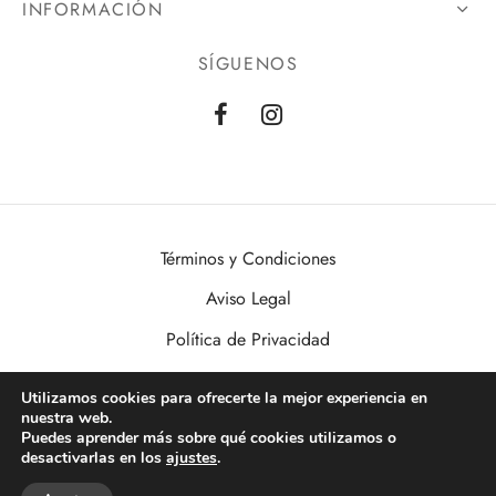
INFORMACIÓN
SÍGUENOS
Términos y Condiciones
Aviso Legal
Política de Privacidad
Política de Cookies
Utilizamos cookies para ofrecerte la mejor experiencia en
nuestra web.
VisualDomo | Imagen, Sonido, Informática, Domótica y Seguridad al
Puedes aprender más sobre qué cookies utilizamos o
alcance de todos. Desde Valencia a toda España.
desactivarlas en los
ajustes
.