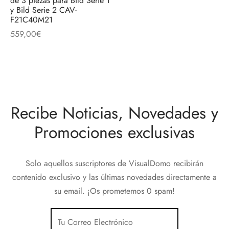
de 3 piezas para Bild Serie 1
discos
orios en Informática
ridad
y Bild Serie 2 CAV-
F21C40M21
ores CD
559,00
€
iroom
os
Recibe Noticias, Novedades y
oofers
Promociones exclusivas
sorios Equipos de Sonido
Solo aquellos suscriptores de VisualDomo recibirán
contenido exclusivo y las últimas novedades directamente a
su email. ¡Os prometemos 0 spam!