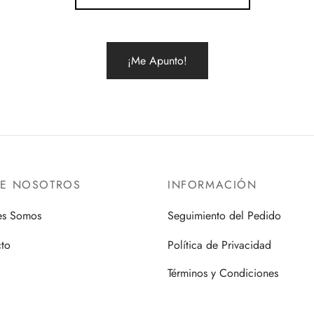
elegir
en
la
página
de
producto
RE NOSOTROS
INFORMACIÓN
es Somos
Seguimiento del Pedido
to
Política de Privacidad
Términos y Condiciones