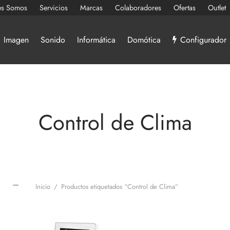
es Somos
Servicios
Marcas
Colaboradores
Ofertas
Outlet
Imagen
Sonido
Informática
Domótica
Configurador
Control de Clima
Inicio
/
Productos etiquetados “Control de Clima”