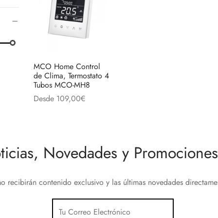
MCO Home Control
de Clima, Termostato 4
Tubos MCO-MH8
Desde
109,00
€
Este
Seleccionar opciones
producto
tiene
ticias, Novedades y Promociones 
múltiples
variantes.
Las
o recibirán contenido exclusivo y las últimas novedades directam
opciones
se
pueden