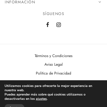
INFORMACIÓN
SÍGUENOS
Términos y Condiciones
Aviso Legal
Política de Privacidad
Política de Cookies
Utilizamos cookies para ofrecerte la mejor experiencia en
nuestra web.
VisualDomo | Imagen, Sonido, Informática, Domótica y Seguridad al
Puedes aprender más sobre qué cookies utilizamos o
alcance de todos. Desde Valencia a toda España.
desactivarlas en los
ajustes
.