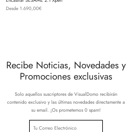
Encastrar SESAME 2.1 Xpert
discos
orios en Informática
ridad
Desde
1.690,00
€
ores CD
iroom
os
Recibe Noticias, Novedades y
oofers
Promociones exclusivas
sorios Equipos de Sonido
Solo aquellos suscriptores de VisualDomo recibirán
contenido exclusivo y las últimas novedades directamente a
su email. ¡Os prometemos 0 spam!