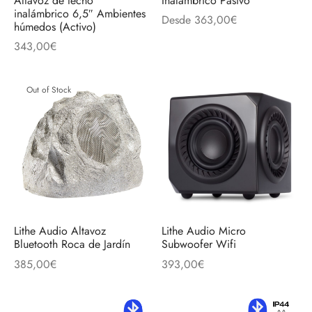
Altavoz de techo
Inalámbrico Pasivo
discos
orios en Informática
ridad
inalámbrico 6,5″ Ambientes
Desde
363,00
€
húmedos (Activo)
ores CD
343,00
€
iroom
Out of Stock
os
oofers
sorios Equipos de Sonido
Lithe Audio Altavoz
Lithe Audio Micro
Bluetooth Roca de Jardín
Subwoofer Wifi
385,00
€
393,00
€