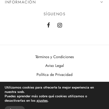
INFORMACIÓN
SÍGUENOS
Términos y Condiciones
Aviso Legal
Política de Privacidad
Política de Cookies
Utilizamos cookies para ofrecerte la mejor experiencia en
nuestra web.
VisualDomo | Imagen, Sonido, Informática, Domótica y Seguridad al
Puedes aprender más sobre qué cookies utilizamos o
alcance de todos. Desde Valencia a toda España.
desactivarlas en los
ajustes
.