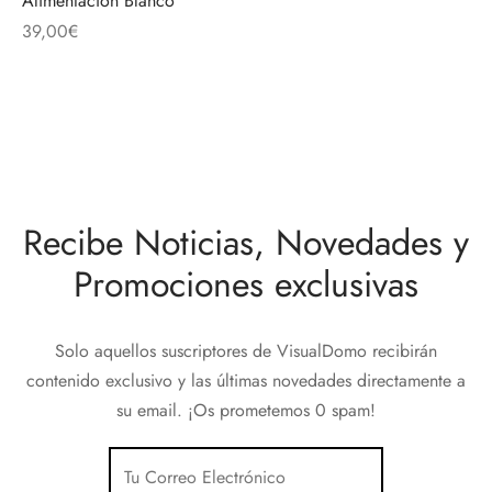
Alimentación Blanco
discos
orios en Informática
ridad
39,00
€
ores CD
iroom
os
Recibe Noticias, Novedades y
oofers
Promociones exclusivas
sorios Equipos de Sonido
Solo aquellos suscriptores de VisualDomo recibirán
contenido exclusivo y las últimas novedades directamente a
su email. ¡Os prometemos 0 spam!