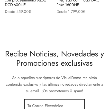
con procesamiento AL32
Integrado con modo DAC
discos
orios en Informática
ridad
DCD-600NE
PMA-1600NE
Desde
459,00
€
Desde
1.799,00
€
ores CD
iroom
os
Recibe Noticias, Novedades y
oofers
Promociones exclusivas
sorios Equipos de Sonido
Solo aquellos suscriptores de VisualDomo recibirán
contenido exclusivo y las últimas novedades directamente a
su email. ¡Os prometemos 0 spam!