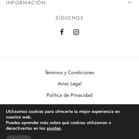
INFORMACIÓN
SÍGUENOS
Términos y Condiciones
Aviso Legal
Política de Privacidad
Política de Cookies
Utilizamos cookies para ofrecerte la mejor experiencia en
nuestra web.
VisualDomo | Imagen, Sonido, Informática, Domótica y Seguridad al
Puedes aprender más sobre qué cookies utilizamos o
alcance de todos. Desde Valencia a toda España.
desactivarlas en los
ajustes
.