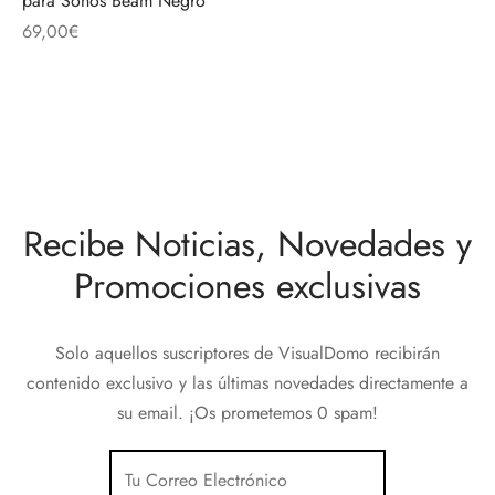
para Sonos Beam Negro
discos
orios en Informática
ridad
69,00
€
ores CD
iroom
os
Recibe Noticias, Novedades y
oofers
Promociones exclusivas
sorios Equipos de Sonido
Solo aquellos suscriptores de VisualDomo recibirán
contenido exclusivo y las últimas novedades directamente a
su email. ¡Os prometemos 0 spam!