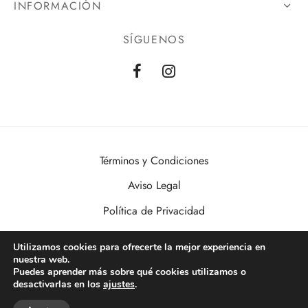
INFORMACIÓN
SÍGUENOS
Términos y Condiciones
Aviso Legal
Política de Privacidad
Política de Cookies
Utilizamos cookies para ofrecerte la mejor experiencia en
nuestra web.
VisualDomo | Imagen, Sonido, Informática, Domótica y Seguridad al
Puedes aprender más sobre qué cookies utilizamos o
alcance de todos. Desde Valencia a toda España.
desactivarlas en los
ajustes
.