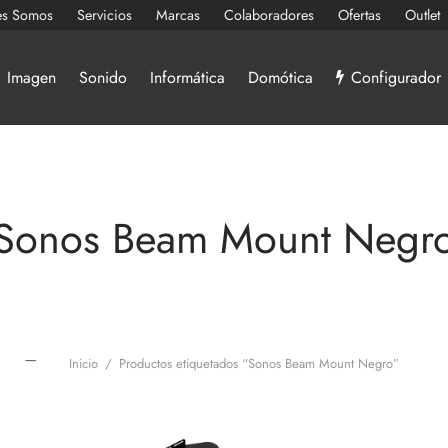
es Somos
Servicios
Marcas
Colaboradores
Ofertas
Outlet
Imagen
Sonido
Informática
Domótica
Configurador
Sonos Beam Mount Negr
Inicio
/
Productos etiquetados “Sonos Beam Mount Negro”