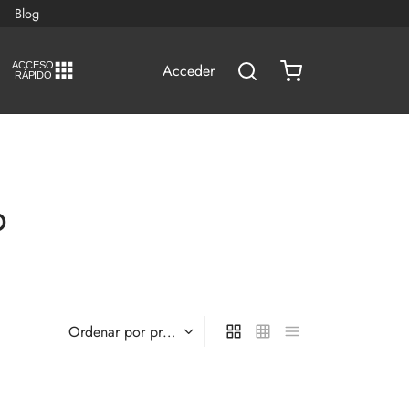
Blog
A
C
CESO
Acceder
RÁPIDO
o