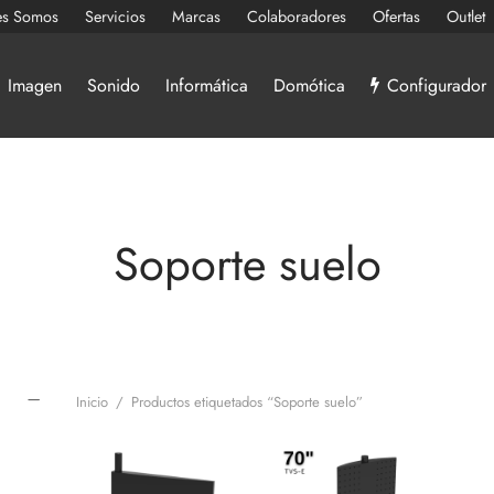
es Somos
Servicios
Marcas
Colaboradores
Ofertas
Outlet
Imagen
Sonido
Informática
Domótica
Configurador
Soporte suelo
Inicio
/
Productos etiquetados “Soporte suelo”