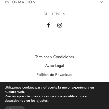
INFORMACIÓN
SÍGUENOS
Términos y Condiciones
Aviso Legal
Política de Privacidad
Política de Cookies
Utilizamos cookies para ofrecerte la mejor experiencia en
nuestra web.
VisualDomo | Imagen, Sonido, Informática, Domótica y Seguridad al
Puedes aprender más sobre qué cookies utilizamos o
alcance de todos. Desde Valencia a toda España.
desactivarlas en los
ajustes
.