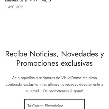
bandera para TV 77″ Negro
discos
orios en Informática
ridad
1.450,00
€
ores CD
iroom
os
Recibe Noticias, Novedades y
oofers
Promociones exclusivas
sorios Equipos de Sonido
Solo aquellos suscriptores de VisualDomo recibirán
contenido exclusivo y las últimas novedades directamente a
su email. ¡Os prometemos 0 spam!