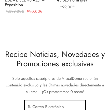
LOEWE SEE 43 Azul –
43 SL8 storm grey
discos
orios en Informática
ridad
Exposición
1.299,00
€
El precio
El precio
1.399,00
€
990,00
€
ores CD
original
actual es:
era:
990,00€.
iroom
1.399,00€.
os
Recibe Noticias, Novedades y
oofers
Promociones exclusivas
sorios Equipos de Sonido
Solo aquellos suscriptores de VisualDomo recibirán
contenido exclusivo y las últimas novedades directamente a
su email. ¡Os prometemos 0 spam!