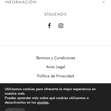
INFORMACIÓN
SÍGUENOS
Términos y Condiciones
Aviso Legal
Política de Privacidad
Política de Cookies
Utilizamos cookies para ofrecerte la mejor experiencia en
nuestra web.
VisualDomo | Imagen, Sonido, Informática, Domótica y Seguridad al
Puedes aprender más sobre qué cookies utilizamos o
alcance de todos. Desde Valencia a toda España.
desactivarlas en los
ajustes
.