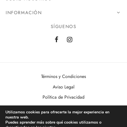
INFORMACIÓN
SÍGUENOS
Términos y Condiciones
Aviso Legal
Política de Privacidad
Política de Cookies
Utilizamos cookies para ofrecerte la mejor experiencia en
nuestra web.
VisualDomo | Imagen, Sonido, Informática, Domótica y Seguridad al
Puedes aprender más sobre qué cookies utilizamos o
alcance de todos. Desde Valencia a toda España.