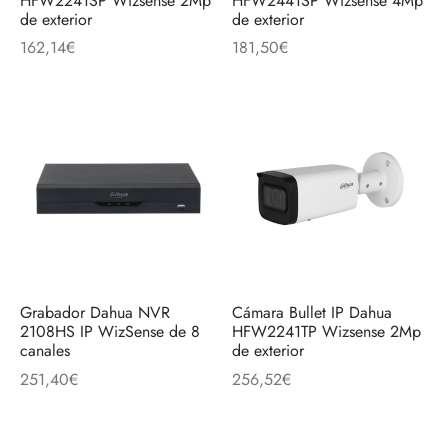
HFW2241SP Wizsense 2Mp
HFW2441SP Wizsense 4Mp
discos
orios en Informática
ridad
de exterior
de exterior
162,14
€
181,50
€
ores CD
iroom
os
oofers
sorios Equipos de Sonido
Grabador Dahua NVR
Cámara Bullet IP Dahua
2108HS IP WizSense de 8
HFW2241TP Wizsense 2Mp
canales
de exterior
251,40
€
256,52
€