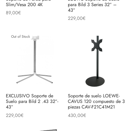
discos
orios en Informática
ridad
Slim/Vesa 200 4K
para Bild 3 Series 32″ –
43″
89,00
€
229,00
€
ores CD
iroom
Out of Stock
os
oofers
sorios Equipos de Sonido
EXCLUSIVO Soporte de
Soporte de suelo LOEWE-
Suelo para Bild 2 .43 32″-
CAVUS 120 compuesto de 3
43″
piezas CAV-F21C41M21
229,00
€
430,00
€