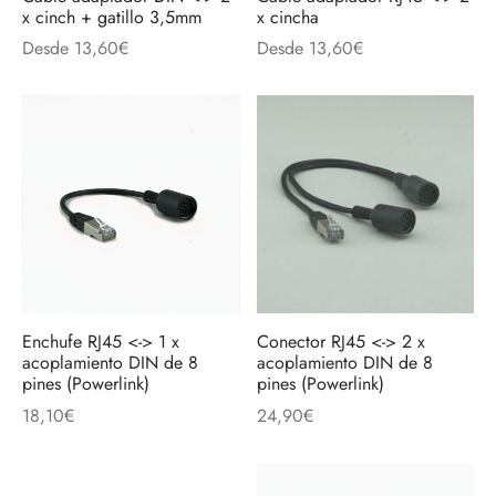
discos
orios en Informática
ridad
x cinch + gatillo 3,5mm
x cincha
Desde
13,60
€
Desde
13,60
€
ores CD
iroom
os
oofers
sorios Equipos de Sonido
Enchufe RJ45 <-> 1 x
Conector RJ45 <-> 2 x
acoplamiento DIN de 8
acoplamiento DIN de 8
pines (Powerlink)
pines (Powerlink)
18,10
€
24,90
€