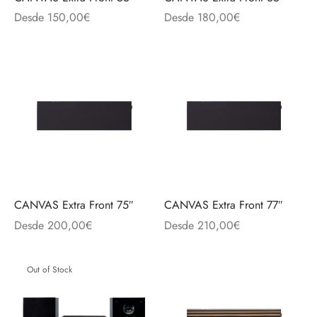
discos
orios en Informática
ridad
Desde
150,00
€
Desde
180,00
€
ores CD
iroom
os
oofers
sorios Equipos de Sonido
CANVAS Extra Front 75″
CANVAS Extra Front 77″
Desde
200,00
€
Desde
210,00
€
Out of Stock