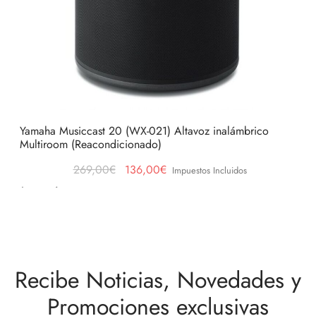
Yamaha Musiccast 20 (WX-021) Altavoz inalámbrico
Multiroom (Reacondicionado)
El precio
El precio
269,00
€
136,00
€
Impuestos Incluidos
original
actual es:
Leer más
era:
136,00€.
269,00€.
Recibe Noticias, Novedades y
Promociones exclusivas