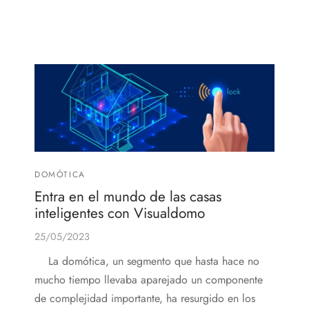
discos
orios en Informática
ridad
ores CD
iroom
os
oofers
DOMÓTICA
sorios Equipos de Sonido
Entra en el mundo de las casas
inteligentes con Visualdomo
25/05/2023
La domótica, un segmento que hasta hace no
mucho tiempo llevaba aparejado un componente
de complejidad importante, ha resurgido en los