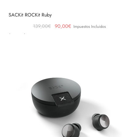
SACKit ROCKit Ruby
El precio
El
139,00
€
90,00
€
Impuestos Incluidos
original
precio
Leer más
era:
actual
139,00€.
es:
90,00€.