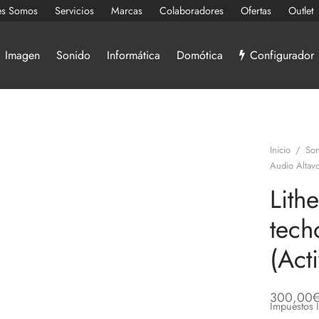
es Somos
Servicios
Marcas
Colaboradores
Ofertas
Outlet
Imagen
Sonido
Informática
Domótica
Configurador
Inicio
/
Son
Audio Altavo
Lith
tech
(Act
300,00
Impuestos 