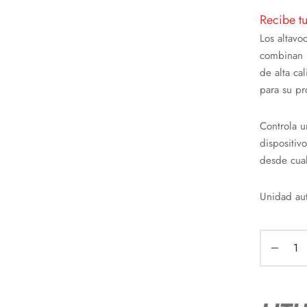
Recibe t
Los altavo
combinan u
de alta ca
para su p
Controla 
dispositiv
desde cual
Unidad au