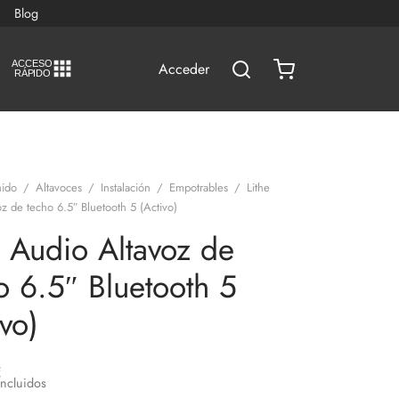
Blog
A
C
CESO
Acceder
RÁPIDO
ido
/
Altavoces
/
Instalación
/
Empotrables
/
Lithe
z de techo 6.5″ Bluetooth 5 (Activo)
e Audio Altavoz de
o 6.5″ Bluetooth 5
ivo)
€
Incluidos