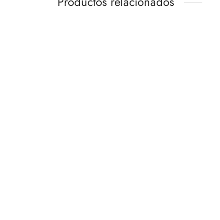
Productos relacionados
Altavoz Bluetooth para exteriores
Altavo
HEAR 2
Gen2 
Desde
170,00
€
229,0