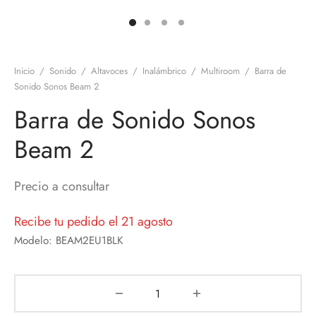
discos
orios en Informática
ridad
ores CD
Inicio
/
Sonido
/
Altavoces
/
Inalámbrico
/
Multiroom
/
Barra de
iroom
Sonido Sonos Beam 2
Barra de Sonido Sonos
os
Beam 2
oofers
sorios Equipos de Sonido
Precio a consultar
Recibe tu pedido el 21 agosto
Modelo: BEAM2EU1BLK