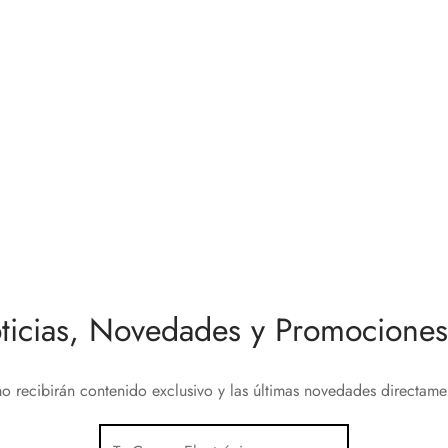
altavoz
CANVAS Extra Front 55″
Desde
150,00
€
Este
al carrito
Seleccionar opciones
producto
tiene
ticias, Novedades y Promociones 
múltiples
variantes.
Las
o recibirán contenido exclusivo y las últimas novedades directam
opciones
se