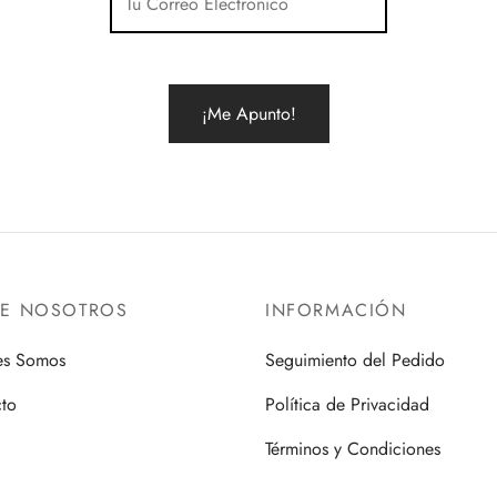
pueden
elegir
en
la
página
de
producto
RE NOSOTROS
INFORMACIÓN
es Somos
Seguimiento del Pedido
to
Política de Privacidad
Términos y Condiciones