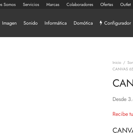
es Somos
Servicios
Marcas
Colaboradores
Ofertas
Outlet
Imagen
Sonido
Informática
Domótica
Configurador
Inicio
/
Son
CANVAS 65
CAN
Desde
3
Recibe t
CANVA