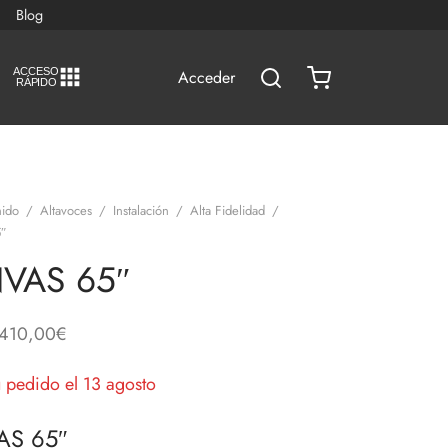
Blog
A
C
CESO
Acceder
RÁPIDO
ido
/
Altavoces
/
Instalación
/
Alta Fidelidad
/
″
VAS 65″
.410,00
€
u pedido el 13 agosto
S 65″