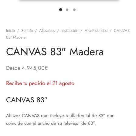
discos
orios en Informática
ridad
ores CD
Inicio
/
Sonido
/
Altavoces
/
Instalación
/
Alta Fidelidad
/
CANVAS
iroom
83″ Madera
CANVAS 83″ Madera
os
oofers
Desde
4.945,00
€
sorios Equipos de Sonido
Recibe tu pedido el 21 agosto
CANVAS 83″
Altavoz CANVAS que incluye rejilla frontal de 83” que
coincide con el ancho de su televisor de 83”.