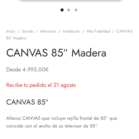
discos
orios en Informática
ridad
ores CD
Inicio
/
Sonido
/
Altavoces
/
Instalación
/
Alta Fidelidad
/
CANVAS
iroom
85″ Madera
CANVAS 85″ Madera
os
oofers
Desde
4.995,00
€
sorios Equipos de Sonido
Recibe tu pedido el 21 agosto
CANVAS 85″
Altavoz CANVAS que incluye rejilla frontal de 85” que
coincide con el ancho de su televisor de 85”.