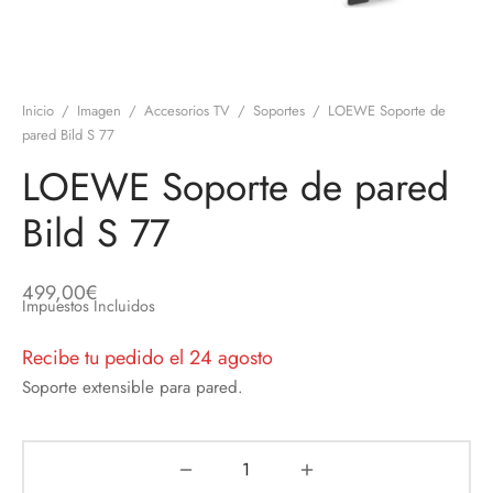
discos
orios en Informática
ridad
ores CD
Inicio
/
Imagen
/
Accesorios TV
/
Soportes
/
LOEWE Soporte de
iroom
pared Bild S 77
LOEWE Soporte de pared
os
Bild S 77
oofers
sorios Equipos de Sonido
499,00
€
Impuestos Incluidos
Recibe tu pedido el 24 agosto
Soporte extensible para pared.