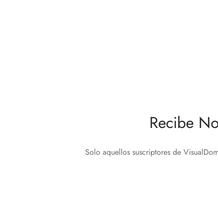
Regula
Fibaro
Nice Yubii Single Smart Control
168,0
111,30
€
Añadir 
Añadir al carrito
Recibe No
Solo aquellos suscriptores de VisualDom