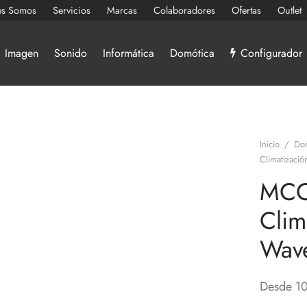
es Somos
Servicios
Marcas
Colaboradores
Ofertas
Outlet
Imagen
Sonido
Informática
Domótica
Configurador
Inicio
/
Do
Climatizaci
MCO
Clim
Wav
Desde
1