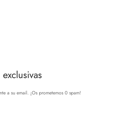
ostato
Intesis Pasarela Universal IR Wifi
299,00
€
Leer más
exclusivas
ente a su email. ¡Os prometemos 0 spam!