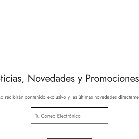
dor de Intensidad Lumínica de
 Walli
Nice Yubii Clima Control Term
0
€
Z-Wave
al carrito
220,50
€
Añadir al carrito
ticias, Novedades y Promociones 
o recibirán contenido exclusivo y las últimas novedades directam