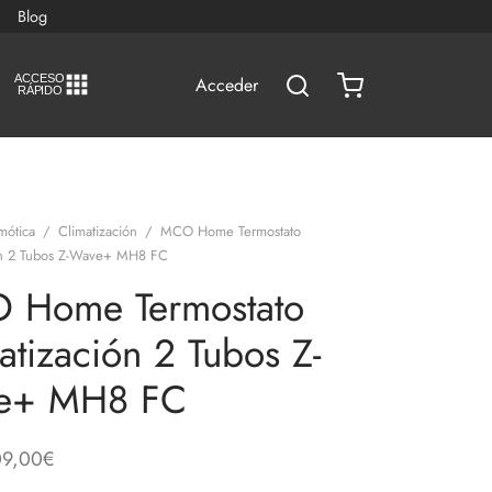
Blog
A
C
CESO
Acceder
RÁPIDO
mótica
/
Climatización
/
MCO Home Termostato
ón 2 Tubos Z-Wave+ MH8 FC
 Home Termostato
atización 2 Tubos Z-
e+ MH8 FC
09,00
€