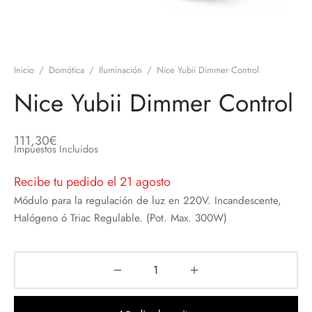
discos
orios en Informática
ridad
ores CD
Inicio
/
Domótica
/
Iluminación
/
Nice Yubii Dimmer Control
iroom
Nice Yubii Dimmer Control
os
111,30
€
oofers
Impuestos Incluidos
Recibe tu pedido el 21 agosto
sorios Equipos de Sonido
Módulo para la regulación de luz en 220V. Incandescente,
Halógeno ó Triac Regulable. (Pot. Max. 300W)