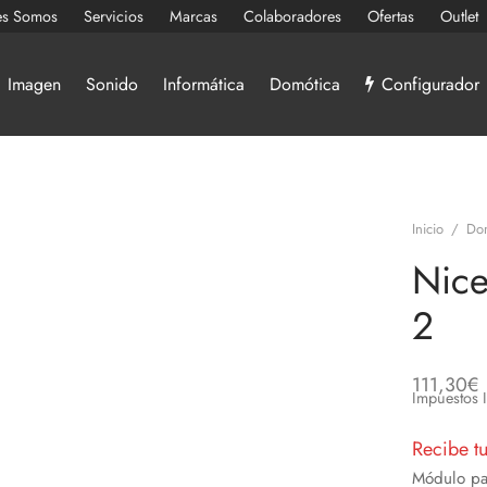
es Somos
Servicios
Marcas
Colaboradores
Ofertas
Outlet
Imagen
Sonido
Informática
Domótica
Configurador
Inicio
/
Do
Nice
2
111,30
€
Impuestos 
Recibe t
Módulo par