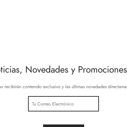
Intercom Mirilla Inteligente
Nice Yubii Home Basic
amada a móvil
279,45
€
0
€
Añadir al carrito
al carrito
ticias, Novedades y Promociones 
o recibirán contenido exclusivo y las últimas novedades directam