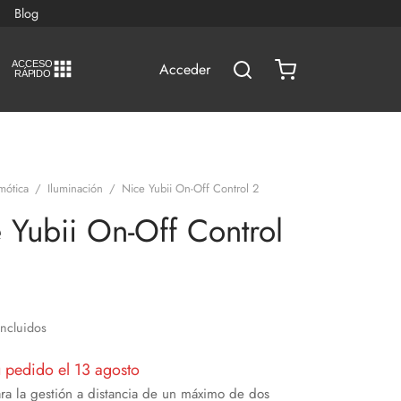
Blog
A
C
CESO
Acceder
RÁPIDO
mótica
/
Iluminación
/
Nice Yubii On-Off Control 2
 Yubii On-Off Control
Incluidos
u pedido el 13 agosto
a la gestión a distancia de un máximo de dos