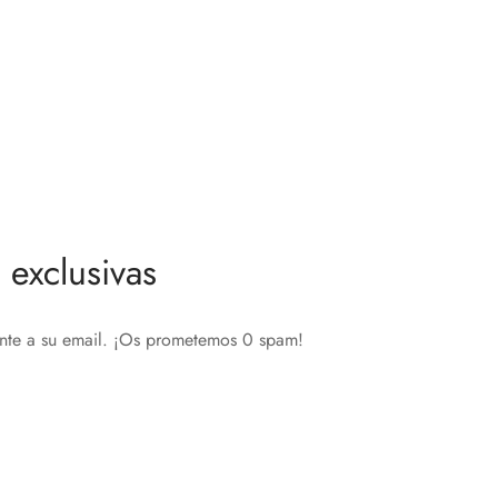
Adaptador Danalock Para Cilindros
EU
23,10
€
Añadir al carrito
exclusivas
ente a su email. ¡Os prometemos 0 spam!