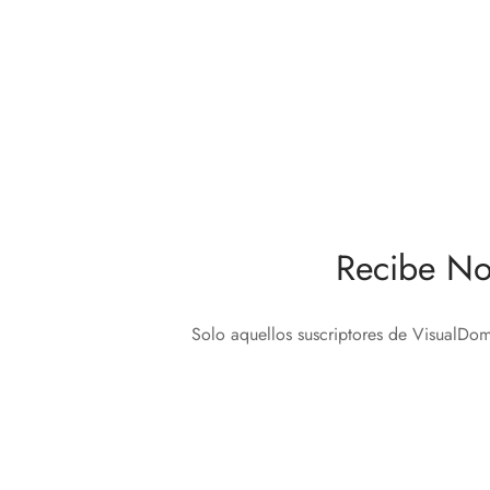
Nice Yubii Detector de Dióxido de
Fibaro 
Carbono
con ll
184,80
€
720,0
Añadir al carrito
Añadir 
Recibe No
Solo aquellos suscriptores de VisualDom