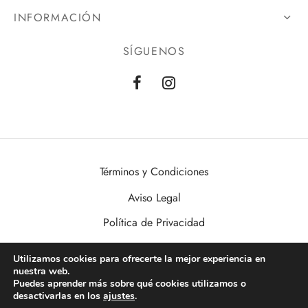
INFORMACIÓN
SÍGUENOS
Términos y Condiciones
Aviso Legal
Política de Privacidad
Política de Cookies
Utilizamos cookies para ofrecerte la mejor experiencia en
nuestra web.
VisualDomo | Imagen, Sonido, Informática, Domótica y Seguridad al
Puedes aprender más sobre qué cookies utilizamos o
alcance de todos. Desde Valencia a toda España.
desactivarlas en los
ajustes
.