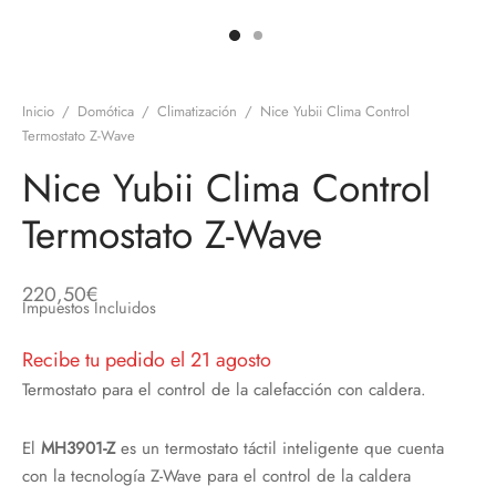
discos
orios en Informática
ridad
ores CD
Inicio
/
Domótica
/
Climatización
/
Nice Yubii Clima Control
iroom
Termostato Z-Wave
Nice Yubii Clima Control
os
Termostato Z-Wave
oofers
sorios Equipos de Sonido
220,50
€
Impuestos Incluidos
Recibe tu pedido el 21 agosto
Termostato para el control de la calefacción con caldera.
El
MH3901-Z
es un termostato táctil inteligente que cuenta
con la tecnología Z-Wave para el control de la caldera