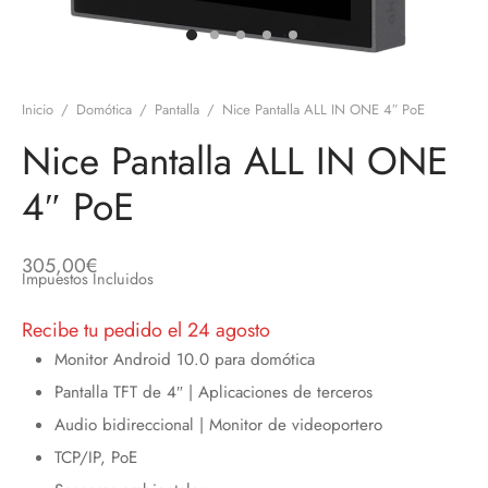
discos
orios en Informática
ridad
ores CD
Inicio
/
Domótica
/
Pantalla
/
Nice Pantalla ALL IN ONE 4″ PoE
iroom
Nice Pantalla ALL IN ONE
os
4″ PoE
oofers
305,00
€
Impuestos Incluidos
sorios Equipos de Sonido
Recibe tu pedido el 24 agosto
Monitor Android 10.0 para domótica
Pantalla TFT de 4″ | Aplicaciones de terceros
Audio bidireccional | Monitor de videoportero
TCP/IP, PoE