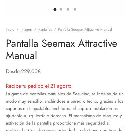
discos
orios en Informática
ridad
ores CD
Inicio
/
Imagen
/
Pantallas
/
Pantalla Seemax Attractive Manual
iroom
Pantalla Seemax Attractive
os
Manual
oofers
Desde
229,00
€
sorios Equipos de Sonido
Recibe tu pedido el 21 agosto
La gama de pantallas manuales de See Max, se instalan de un
modo muy sencillo, anclándose a pared o techo, gracias a los
soportes en L ajustables incluidos. El clip de instalación es
ajustable a izquierda o derecha. El mecanismo de bloqueo y
activación de la pantalla proporciona más seguridad al
replegarla. Cuando quiera extenderla, solo tiene que tirar del