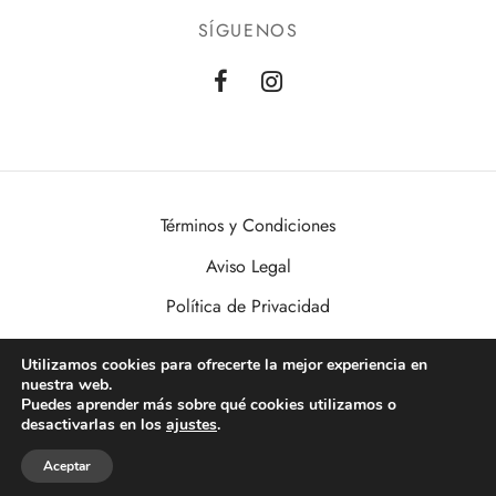
SÍGUENOS
Términos y Condiciones
Aviso Legal
Política de Privacidad
Política de Cookies
Utilizamos cookies para ofrecerte la mejor experiencia en
nuestra web.
VisualDomo | Imagen, Sonido, Informática, Domótica y Seguridad al
Puedes aprender más sobre qué cookies utilizamos o
alcance de todos. Desde Valencia a toda España.
desactivarlas en los
ajustes
.
Aceptar