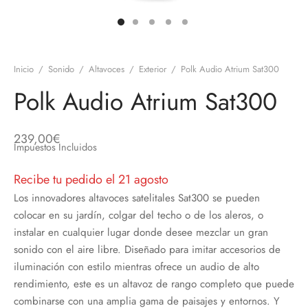
discos
orios en Informática
ridad
ores CD
Inicio
/
Sonido
/
Altavoces
/
Exterior
/
Polk Audio Atrium Sat300
iroom
Polk Audio Atrium Sat300
os
239,00
€
oofers
Impuestos Incluidos
Recibe tu pedido el 21 agosto
sorios Equipos de Sonido
Los innovadores altavoces satelitales Sat300 se pueden
colocar en su jardín, colgar del techo o de los aleros, o
instalar en cualquier lugar donde desee mezclar un gran
sonido con el aire libre. Diseñado para imitar accesorios de
iluminación con estilo mientras ofrece un audio de alto
rendimiento, este es un altavoz de rango completo que puede
combinarse con una amplia gama de paisajes y entornos. Y