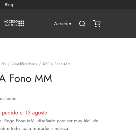
Blog
A
C
CESO
Acceder
RÁPIDO
ido
/
Amplificadores
/
REGA Fono MM
A Fono MM
Incluidos
u pedido el 13 agosto
el Rega Fono MM, diseñado para ser muy fácil de
, sobre todo, para reproducir música.