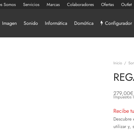
es Somos
Servicios
Marcas
Colaboradores
Ofertas
Outlet
Imagen
Sonido
Informática
Domótica
Configurador
Inicio
/
Son
REG
279,00
€
Impuestos 
Recibe t
Descubre 
utilizar y