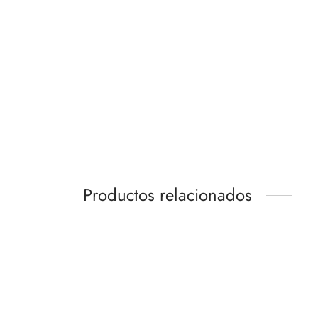
REGA Etapa FONO MINI A2D MM
139,00
€
Añadir al carrito
Productos relacionados