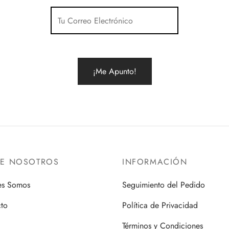
se
pueden
elegir
en
la
página
de
producto
RE NOSOTROS
INFORMACIÓN
es Somos
Seguimiento del Pedido
to
Política de Privacidad
Términos y Condiciones