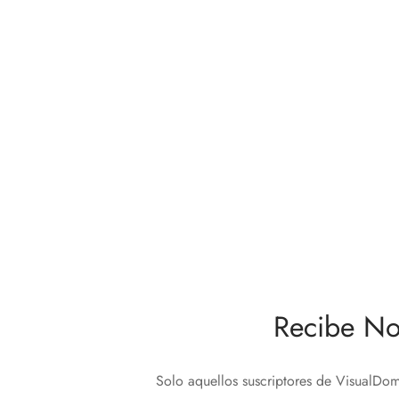
Sonos AMP Amplificador Wi-Fi
Sonos 
Architectural
Multir
449,
799,00
€
Leer m
Añadir al carrito
Recibe No
Solo aquellos suscriptores de VisualDom