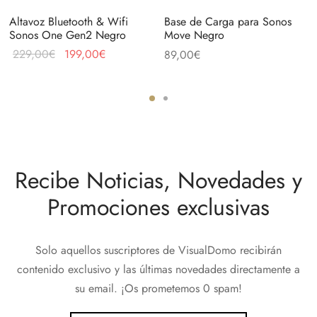
Altavoz Bluetooth & Wifi
Base de Carga para Sonos
Sonos One Gen2 Negro
Move Negro
El precio
El precio
229,00
€
199,00
€
89,00
€
original
actual
era:
es:
229,00€.
199,00€.
Recibe Noticias, Novedades y
Promociones exclusivas
Solo aquellos suscriptores de VisualDomo recibirán
contenido exclusivo y las últimas novedades directamente a
su email. ¡Os prometemos 0 spam!