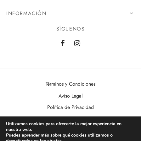
INFORMACIÓN
SÍGUENOS
Términos y Condiciones
Aviso Legal
Política de Privacidad
Política de Cookies
Utilizamos cookies para ofrecerte la mejor experiencia en
nuestra web.
VisualDomo | Imagen, Sonido, Informática, Domótica y Seguridad al
Puedes aprender más sobre qué cookies utilizamos o
alcance de todos. Desde Valencia a toda España.
desactivarlas en los
ajustes
.