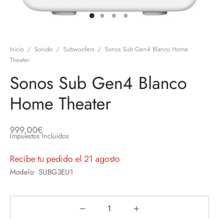
discos
orios en Informática
ridad
ores CD
Inicio
/
Sonido
/
Subwoofers
/
Sonos Sub Gen4 Blanco Home
iroom
Theater
Sonos Sub Gen4 Blanco
os
Home Theater
oofers
sorios Equipos de Sonido
999,00
€
Impuestos Incluidos
Recibe tu pedido el 21 agosto
Modelo: SUBG3EU1