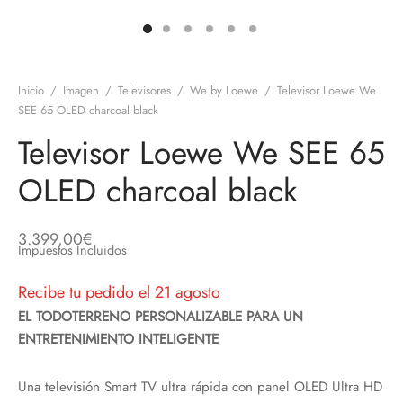
discos
orios en Informática
ridad
ores CD
Inicio
/
Imagen
/
Televisores
/
We by Loewe
/
Televisor Loewe We
iroom
SEE 65 OLED charcoal black
Televisor Loewe We SEE 65
os
OLED charcoal black
oofers
sorios Equipos de Sonido
3.399,00
€
Impuestos Incluidos
Recibe tu pedido el 21 agosto
EL TODOTERRENO PERSONALIZABLE PARA UN
ENTRETENIMIENTO INTELIGENTE
Una televisión Smart TV ultra rápida con panel OLED Ultra HD