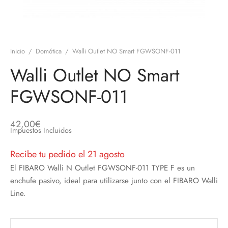
discos
orios en Informática
ridad
ores CD
Inicio
/
Domótica
/
Walli Outlet NO Smart FGWSONF-011
iroom
Walli Outlet NO Smart
os
FGWSONF-011
oofers
42,00
€
Impuestos Incluidos
sorios Equipos de Sonido
Recibe tu pedido el 21 agosto
El FIBARO Walli N Outlet FGWSONF-011 TYPE F es un
enchufe pasivo, ideal para utilizarse junto con el FIBARO Walli
Line.