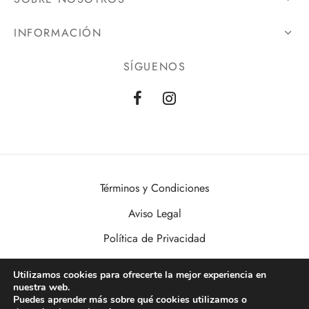
INFORMACIÓN
SÍGUENOS
Términos y Condiciones
Aviso Legal
Política de Privacidad
Política de Cookies
Utilizamos cookies para ofrecerte la mejor experiencia en
nuestra web.
VisualDomo | Imagen, Sonido, Informática, Domótica y Seguridad al
Puedes aprender más sobre qué cookies utilizamos o
alcance de todos. Desde Valencia a toda España.